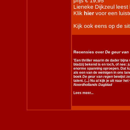
prijs € 19,95
Lieneke Dijkzeul leest 
Klik
hier
voor een luist
Kijk ook eens op de si
Recensies over
De geur van
'Een thriller waarin de dader bijna
bladzij bekend is en toch, of nee: j
enorme spanning oproepen. Dat ka
als een van de weinigen in ons lan
boek
De geur van regen
bewijst z
talent. (...) Nu al kijk je uit naar he
Noordhollands Dagblad
Lees meer...