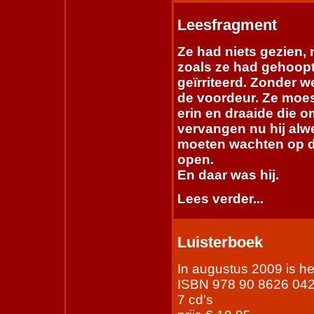
Leesfragment
Ze had niets gezien,
zoals ze had gehoopt
geïrriteerd. Zonder w
de voordeur. Ze moes
erin en draaide die o
vervangen nu hij alw
moeten wachten op d
open.
En daar was hij.
Lees verder...
Luisterboek
In augustus 2009 is he
ISBN 978 90 8626 04
7 cd's