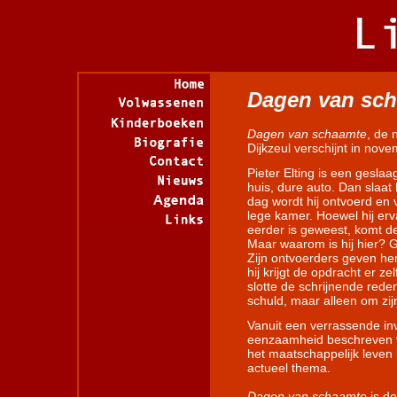
Dagen van sc
Dagen van schaamte
, de 
Dijkzeul verschijnt in nov
Pieter Elting is een gesla
huis, dure auto. Dan slaat 
dag wordt hij ontvoerd en 
lege kamer. Hoewel hij erva
eerder is geweest, komt d
Maar waarom is hij hier? 
Zijn ontvoerders geven he
hij krijgt de opdracht er z
slotte de schrijnende reden
schuld, maar alleen om zij
Vanuit een verrassende i
eenzaamheid beschreven v
het maatschappelijk leve
actueel thema.
Dagen van schaamte
is de