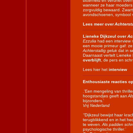
bitterheid en verdriet over
wanneer ze haar moeders s
zorgvuldig bewaard. Zwar
avondschoenen, symbool 
Lees meer over
Achtersta
Lieneke Dijkzeul over
Ac
Ezzulia
had een interview m
een mooie primeur gaf: ze 
Achterstallig geluk
dat in s
Daarnaast vertelt Lieneke
overblijft
, de pers en schr
Lees hier het
interview
Enthousiaste reacties o
.’Een mengeling van thril
hoogstandjes geeft aan
Al
bijzonders.'
Vrij Nederland
''
Dijkzeul bewijst haar kra
terugblikkend en in het he
te weven.
Als padden sch
psychologische thriller.’