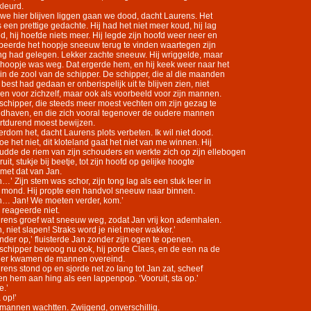
kleurd.
 we hier blijven liggen gaan we dood, dacht Laurens. Het
 een prettige gedachte. Hij had het niet meer koud, hij lag
d, hij hoefde niets meer. Hij legde zijn hoofd weer neer en
beerde het hoopje sneeuw terug te vinden waartegen zijn
g had gelegen. Lekker zachte sneeuw. Hij wriggelde, maar
 hoopje was weg. Dat ergerde hem, en hij keek weer naar het
 in de zool van de schipper. De schipper, die al die maanden
n best had gedaan er onberispelijk uit te blijven zien, niet
een voor zichzelf, maar ook als voorbeeld voor zijn mannen.
schipper, die steeds meer moest vechten om zijn gezag te
dhaven, en die zich vooral tegenover de oudere mannen
rtdurend moest bewijzen.
verdom het, dacht Laurens plots verbeten. Ik wil niet dood.
doe het niet, dit kloteland gaat het niet van me winnen. Hij
udde de riem van zijn schouders en werkte zich op zijn ellebogen
uit, stukje bij beetje, tot zijn hoofd op gelijke hoogte
 met dat van Jan.
n…’ Zijn stem was schor, zijn tong lag als een stuk leer in
n mond. Hij propte een handvol sneeuw naar binnen.
n… Jan! We moeten verder, kom.’
 reageerde niet.
rens groef wat sneeuw weg, zodat Jan vrij kon ademhalen.
n, niet slapen! Straks word je niet meer wakker.’
nder op,’ fluisterde Jan zonder zijn ogen te openen.
schipper bewoog nu ook, hij porde Claes, en de een na de
er kwamen de mannen overeind.
rens stond op en sjorde net zo lang tot Jan zat, scheef
en hem aan hing als een lappenpop. ‘Vooruit, sta op.’
e.’
 op!’
mannen wachtten. Zwijgend, onverschillig.