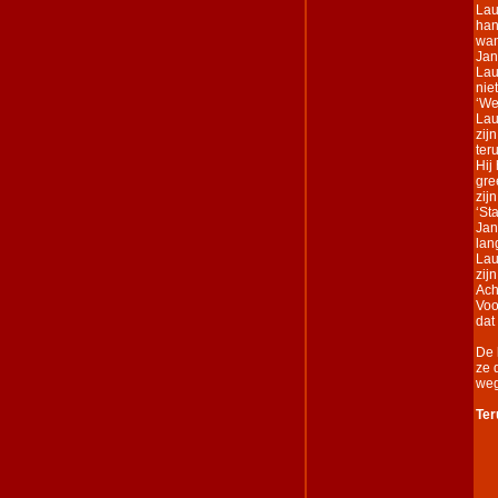
Lau
han
wan
Jan
Lau
nie
‘We
Lau
zij
ter
Hij
gre
zij
‘St
Jan
lang
Lau
zij
Ach
Voo
dat
De 
ze 
weg
Ter