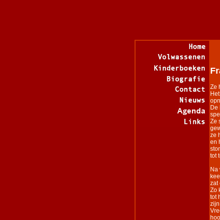
F
Ze 
Het
opn
De 
spe
Ze 
gew
ze 
en 
sto
tot
Na 
kee
zat
Zo 
tot
zij
Vre
hoo