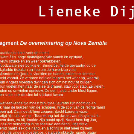
ragment
De overwintering op Nova Zembla
haalden het niet voor de nacht.
 werd één lange martelgang van vallen en opstaan,
ieuw struikelen en weer opkrabbelen.
loodzware slee bonkte en slingerde, helde gevaarlijk op de
kgladde ijsbulten en liep om de haverklap vast.
sleurden en sjorden, vloekten en baden, rukten de slee met
eld vooruit. Ze verloren hout en raapten het weer op, waarbij
hun vingers moesten dwingen zich om het hout te buigen
hun voeten hen naar de slee te dragen, stap voor stap. Ze vielen,
nden op en vielen opnieuw. De een na de ander bleef liggen,
 ten slotte ook de slee tot stilstand kwam.
wat een lange tijd moest zijn, tilde Laurens zijn hoofd op en
k naar de laarzen van de schipper. In de zool van de rechterlaars
 een gat. Dat moet ik hem zeggen, dacht Laurens vaag.
krijgt hij natte voeten. Toen drong het dwaze van die gedachte
 hem door, en hij draaide zijn hoofd opzij. Naast hem lag Jan,
n gezicht verborgen in de sneeuw, een hand uitgestrekt.
emd naakt leek die hand, en alsof hij al niet meer bij hem
rde; de vingers bloedeloos, de afgebrokkelde nagels blauw