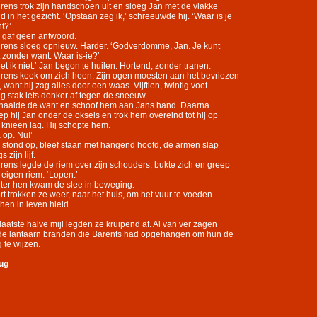
rens trok zijn handschoen uit en sloeg Jan met de vlakke
d in het gezicht. ‘Opstaan zeg ik,’ schreeuwde hij. ‘Waar is je
t?’
 gaf geen antwoord.
rens sloeg opnieuw. Harder. ‘Godverdomme, Jan. Je kunt
t zonder want. Waar is-ie?’
et ik niet.’ Jan begon te huilen. Hortend, zonder tranen.
rens keek om zich heen. Zijn ogen moesten aan het bevriezen
n, want hij zag alles door een waas. Vijftien, twintig voet
ug stak iets donker af tegen de sneeuw.
 haalde de want en schoof hem aan Jans hand. Daarna
ep hij Jan onder de oksels en trok hem overeind tot hij op
n knieën lag. Hij schopte hem.
a op. Nu!’
 stond op, bleef staan met hangend hoofd, de armen slap
s zijn lijf.
rens legde de riem over zijn schouders, bukte zich en greep
n eigen riem. ‘Lopen.’
ter hen kwam de slee in beweging.
rt trokken ze weer, naar het huis, om het vuur te voeden
 hen in leven hield.
laatste halve mijl legden ze kruipend af. Al van ver zagen
de lantaarn branden die Barents had opgehangen om hun de
 te wijzen.
ug