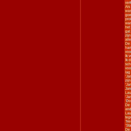
ver
Als
was
goe
pro
wan
het
gat
zij
all
De 
han
voo
Ik 
Ik 
sch
voor
lag
‘Ja
zij
‘Ja
Jan
Lau
‘Ja
‘Do
De 
and
Lau
teg
‘Ne
‘Sta
De 